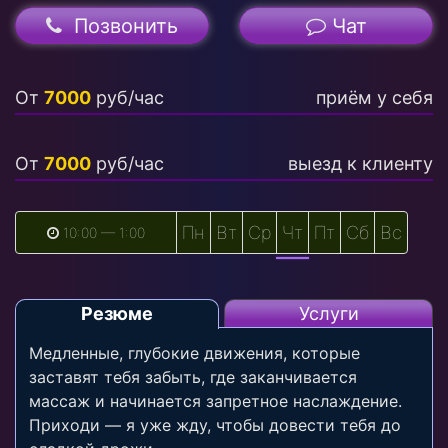
Позвонить
Чат
От
7000
руб/час
приём у себя
От
7000
руб/час
выезд к клиенту
Пн
Вт
Ср
Чт
Пт
Сб
Вс
10:00 — 1:00
Резюме
Услуги
Медленные, глубокие движения, которые
заставят тебя забыть, где заканчивается
массаж и начинается запретное наслаждение.
Приходи — я уже жду, чтобы довести тебя до