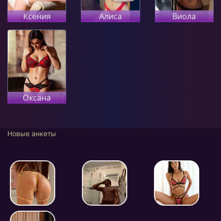
Ксения
Алиса
Виола
Оксана
Новые анкеты