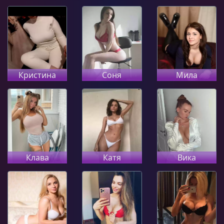
Кристина
Соня
Мила
Клава
Катя
Вика