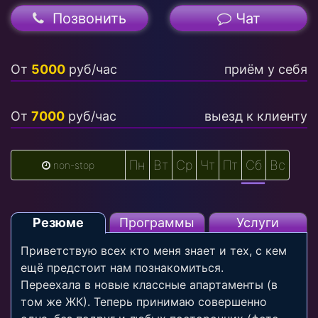
Позвонить
Чат
От
5000
руб/час
приём у себя
От
7000
руб/час
выезд к клиенту
Пн
Вт
Ср
Чт
Пт
Сб
Вс
non-stop
Резюме
Программы
Услуги
Приветствую всех кто меня знает и тех, с кем
ещё предстоит нам познакомиться.
Переехала в новые классные апартаменты (в
том же ЖК). Теперь принимаю совершенно